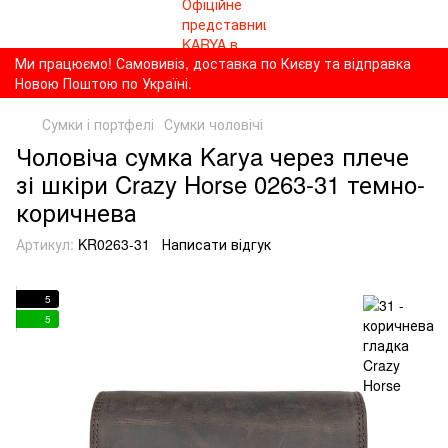
Ми працюємо! Самовивіз, доставка по Києву та відправка
Новою Поштою по Україні.
Сумки і портфелі
Сумки чоловічі
Чоловіча сумка Karya через плече
зі шкіри Crazy Horse 0263-31 темно-
коричнева
Артикул:
KR0263-31
Написати відгук
5
5