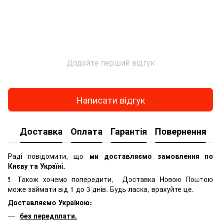
Додайте перший відгук
Написати відгук
Доставка
Оплата
Гарантія
Повернення
К
Раді повідомити, що
ми доставляємо замовлення по
Києву та Україні.
❗ Також хочемо попередити, Доставка Новою Поштою
може займати від 1 до 3 днів. Будь ласка, врахуйте це.
Доставляємо Україною:
без передплати.