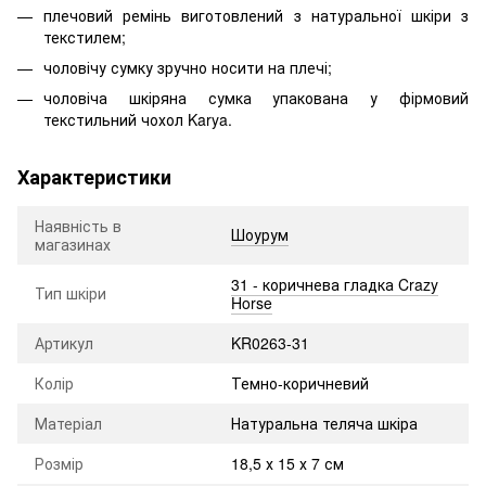
плечовий ремінь виготовлений з натуральної шкіри з
текстилем;
чоловічу сумку зручно носити на плечі;
чоловіча шкіряна сумка упакована у фірмовий
текстильний чохол Karya.
Характеристики
Наявність в
Шоурум
магазинах
31 - коричнева гладка Crazy
Тип шкіри
Horse
Артикул
KR0263-31
Колір
Темно-коричневий
Матеріал
Натуральна теляча шкіра
Розмір
18,5 х 15 х 7 см