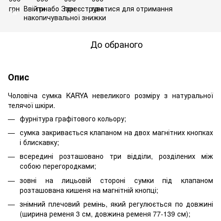
Ввійти
або
Зареєструватися
для отримання
%
накопичувальної знижки
До обраного
Опис
Чоловіча сумка KARYA невеликого розміру з натуральної
телячої шкіри.
фурнітура графітового кольору;
сумка закривається клапаном на двох магнітних кнопках
і блискавку;
всередині розташовано три відділи, розділених між
собою перегородками;
зовні на лицьовій стороні сумки під клапаном
розташована кишеня на магнітній кнопці;
знімний плечовий ремінь, який регулюється по довжині
(ширина ременя 3 см, довжина ременя 77-139 см);