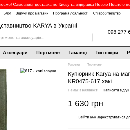
юємо! Самовивіз, доставка по Києву та відправка Новою Поштою по 
Блог
Відгуки про магазин
Програма лояльності
Співробітництво
дставництво KARYA в Україні
098 277 
Аксесуари
Портмоне
Гаманці
Тип шкіри
Р
Головна
Портмоне
Купюрник Karya на магн
KR0475-617 хакі
Немає в наявності
Написати відгук
1 630 грн
Ввійти
або
Зареєструватися
дл
%