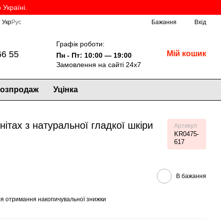
Україні.
Укр
Рус
Бажання
Вхід
Графік роботи:
66 55
Мій кошик
Пн - Пт: 10:00 — 19:00
Замовлення на сайті 24х7
озпродаж
Уцінка
ітах з натуральної гладкої шкіри
Артикул
KR0475-
617
В бажання
я отримання накопичувальної знижки