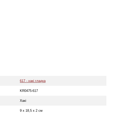
617 - хакі гладка
KR0475-617
Хакі
9 х 18,5 х 2 см