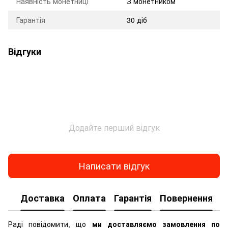
Наявність монетниці
З монетником
Гарантія
30 діб
Відгуки
Додайте перший відгук
Написати відгук
Доставка
Оплата
Гарантія
Повернення
К
Раді повідомити, що
ми доставляємо замовлення по