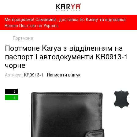
Ми працюємо! Самовивіз, доставка по Києву та відправка
Новою Поштою по Україні.
Портмоне
Портмоне Karya з відділенням на
паспорт і автодокументи KR0913-1
чорне
Артикул:
KR0913-1
Написати відгук
5
5