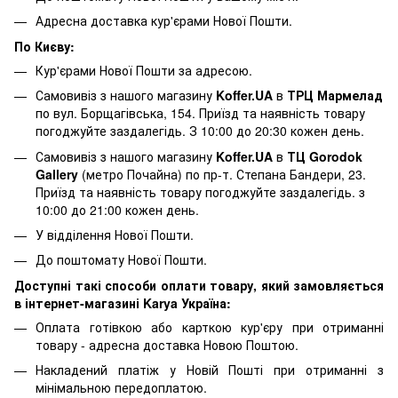
Адресна доставка кур'єрами Нової Пошти.
По Києву:
Кур'єрами Нової Пошти за адресою.
Самовивіз з нашого магазину
Koffer.UA
в
ТРЦ Мармелад
по вул. Борщагівська, 154. Приїзд та наявність товару
погоджуйте заздалегідь. З 10:00 до 20:30 кожен день.
Самовивіз з нашого магазину
Koffer.UA
в
ТЦ Gorodok
Gallery
(метро Почайна) по пр-т. Степана Бандери, 23.
Приїзд та наявність товару погоджуйте заздалегідь. з
10:00 до 21:00 кожен день.
У відділення Нової Пошти.
До поштомату Нової Пошти.
Доступні такі способи оплати товару, який замовляється
в інтернет-магазині Karya Україна:
Оплата готівкою або карткою кур'єру при отриманні
товару - адресна доставка Новою Поштою.
Накладений платіж у Новій Пошті при отриманні з
мінімальною передоплатою.