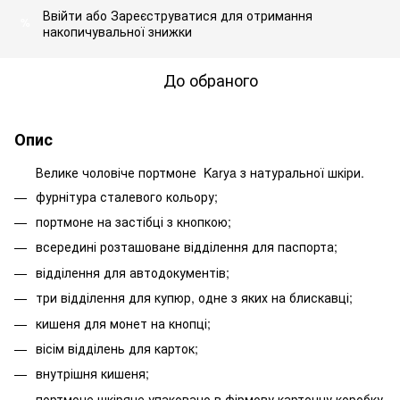
Ввійти
або
Зареєструватися
для отримання
%
накопичувальної знижки
До обраного
Опис
Велике чоловіче портмоне Karya з натуральної шкіри.
фурнітура сталевого кольору;
портмоне на застібці з кнопкою;
всередині розташоване відділення для паспорта;
відділення для автодокументів;
три відділення для купюр, одне з яких на блискавці;
кишеня для монет на кнопці;
вісім відділень для карток;
внутрішня кишеня;
портмоне шкіряне упаковано в фірмову картонну коробку