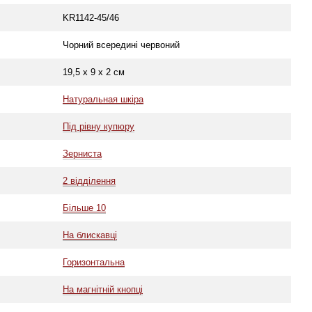
KR1142-45/46
Чорний всередині червоний
19,5 х 9 х 2 см
Натуральная шкіра
Під рівну купюру
Зерниста
2 відділення
Більше 10
На блискавці
Горизонтальна
На магнітній кнопці