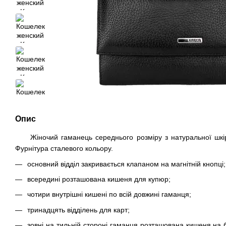
Опис
Жіночий гаманець середнього розміру з натуральної шкіри
Фурнітура сталевого кольору.
основний відділ закривається клапаном на магнітній кнопці;
всередині розташована кишеня для купюр;
чотири внутрішні кишені по всій довжині гаманця;
тринадцять відділень для карт;
зовні на тильній стороні гаманця розташована кишеня на 