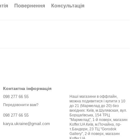
нтія
Повернення
Консультація
Контактна інформація
098 277 66 55
Наші магазини в оффлайн,
можна подивитися і купити з 10
Передзвонити вам?
до 21 (Мармелад до 20) без
вихідних: Київ, м.Шулявская, вул.
Борщагівська, 154 ТРЦ
098 277 66 55
"Мармелад", 1-й поверх, магазин
karya.ukraine@gmail.com
Koffer.UA Київ, м.Почайна, пр-
т.Бандери, 23 ТЦ "Gorodok
Gallery", 2-й поверх, магазин
Koffer.UA