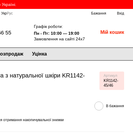
Україні.
Укр
Рус
Бажання
Вхід
Графік роботи:
66 55
Мій кошик
Пн - Пт: 10:00 — 19:00
Замовлення на сайті 24х7
озпродаж
Уцінка
a з натуральної шкіри KR1142-
Артикул
KR1142-
45/46
В бажання
я отримання накопичувальної знижки