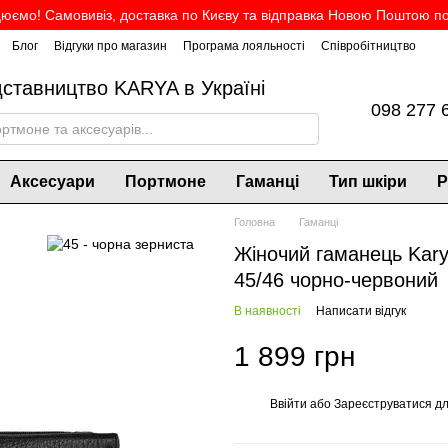
юємо! Самовивіз, доставка по Києву та відправка Новою Поштою по 
Блог
Відгуки про магазин
Програма лояльності
Співробітництво
дставництво KARYA в Україні
098 277 
Аксесуари
Портмоне
Гаманці
Тип шкіри
Р
Головна
Гаманці
Жіночий гаманець Kary
45/46 чорно-червоний
В наявності
Написати відгук
1 899 грн
Ввійти
або
Зареєструватися
дл
%