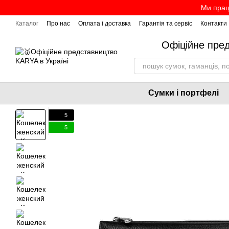
Перейти до основного контенту
Ми прац
Каталог
Про нас
Оплата і доставка
Гарантія та сервіс
Контакти
Офіційне пре
Сумки і портфелі
5
5