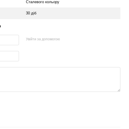
Сталевого кольору
30 діб
р
Увійти за допомогою