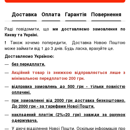
Доставка
Оплата
Гарантія
Повернення
К
Раді повідомити, що
ми доставляємо замовлення по
Києву та Україні.
❗ Також хочемо попередити, Доставка Новою Поштою
може займати від 1 до 3 днів. Будь ласка, врахуйте це.
Доставляємо Україною:
без передплати.
Акційний товар із знижкою відправляється лише з
мінімальною передплатою 200 грн.
відправка замовлень до 500 грн - тільки повністю
оплачені.
при замовленні від 2000 грн доставка безкоштовно.
До 2000 грн - за тарифами Нової Пошти.
накладений платіж (2%+20 грн) завжди за рахунок
одержувача.
У діючі відділення Нової Пошти. Оскільки інформація про