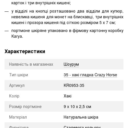
карток і три внутрішніх кишені;
у відділі на кнопці розташовано два відділи для купюр,
невелика кишеня для монет на блискавці, три внутрішніх
кишені і прозора кишеня під сіткою розміром 5 х 7 см;
портмоне шкіряне упаковано в фірмову картонну коробку
Karya.
Характеристики
Наявність в магазинах
Шоурум
Тип шкіри
35 - хакі гладка Crazy Horse
Артикул
KR0953-35
Колір
Хакі
Розмір портмоне
9 x 10 х 2,5 см
Матеріал
Натуральна шкіра
Фурнітура
Сталевого кольору