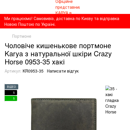
Ми працюємо! Самовивіз, доставка по Києву та відправка
Новою Поштою по Україні.
Портмоне
Чоловіче кишенькове портмоне
Karya з натуральної шкіри Crazy
Horse 0953-35 хакі
Артикул:
KR0953-35
Написати відгук
ВІДЕО
5
5