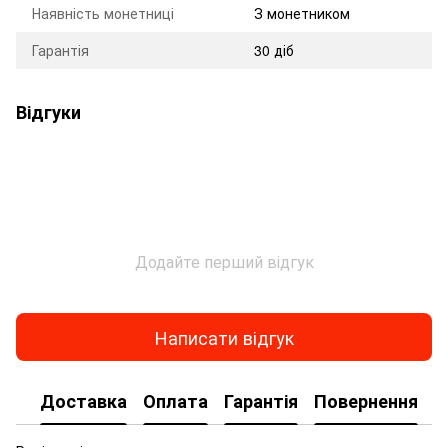
Наявність монетниці
З монетником
Гарантія
30 діб
Відгуки
Додайте перший відгук
Написати відгук
Доставка
Оплата
Гарантія
Повернення
К