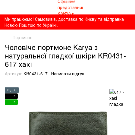
Ми працюємо! Самовивіз, доставка по Києву та відправка
Новою Поштою по Україні.
Портмоне
Чоловіче портмоне Karya з
натуральної гладкої шкіри KR0431-
617 хакі
Артикул:
KR0431-617
Написати відгук
ВІДЕО
5
5