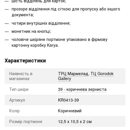
шість відділень для карток;
прозоре відділення під сіткою для пропуску або іншого
документа;
чотири внутрішніх відділення;
монетник на кнопці;
чоловіче шкіряне портмоне упаковано в фірмову
картонну коробку Karya.
Характеристики
Наявність в
ТРЦ Мармелад
,
ТЦ Gorodok
магазинах
Gallery
Тип шкіри
39 - коричнева зерниста
Артикул
KR0413-39
Колір
Коричневий
Розмір портмоне
12,5 х 10,5 х 2 см