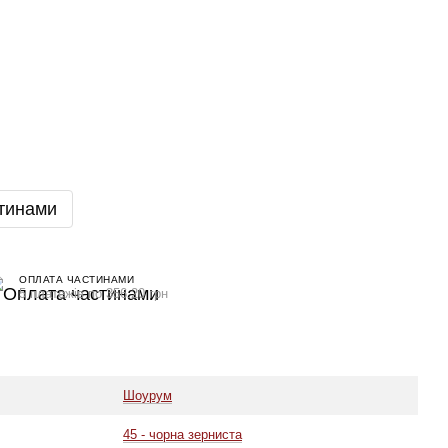
тинами
ОПЛАТА ЧАСТИНАМИ
5 платежів по 356.20 грн
Шоурум
45 - чорна зерниста