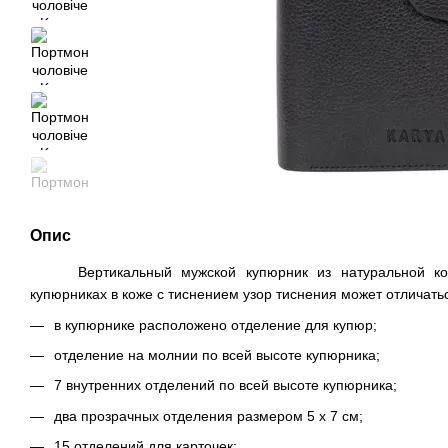
Опис
Вертикальный мужской купюрник из натуральной кожи
купюрниках в коже с тиснением узор тиснения может отличатьс
в купюрнике расположено отделение для купюр;
отделение на молнии по всей высоте купюрника;
7 внутренних отделений по всей высоте купюрника;
два прозрачных отделения размером 5 х 7 см;
15 отделений для карточек;