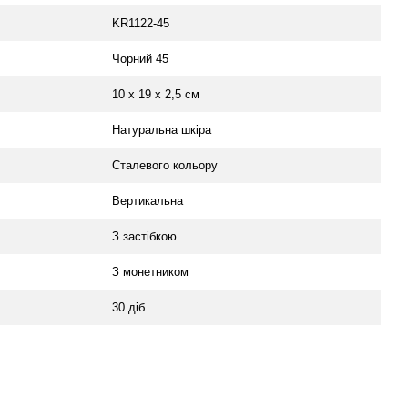
KR1122-45
Чорний 45
10 х 19 х 2,5 см
Натуральна шкіра
Сталевого кольору
Вертикальна
З застібкою
З монетником
30 діб