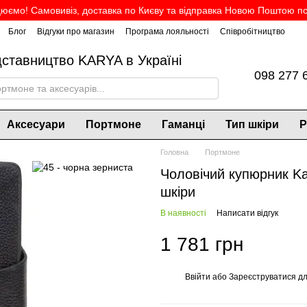
юємо! Самовивіз, доставка по Києву та відправка Новою Поштою по 
Блог
Відгуки про магазин
Програма лояльності
Співробітництво
дставництво KARYA в Україні
098 277 
Аксесуари
Портмоне
Гаманці
Тип шкіри
Р
Головна
Портмоне
Чоловічий купюрник Ka
шкіри
В наявності
Написати відгук
1 781 грн
Ввійти
або
Зареєструватися
дл
%