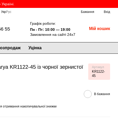
Україні.
Укр
Рус
Бажання
Вхід
Графік роботи:
66 55
Мій кошик
Пн - Пт: 10:00 — 19:00
Замовлення на сайті 24х7
озпродаж
Уцінка
rya KR1122-45 із чорної зернистої
Артикул
KR1122-
45
В бажання
я отримання накопичувальної знижки