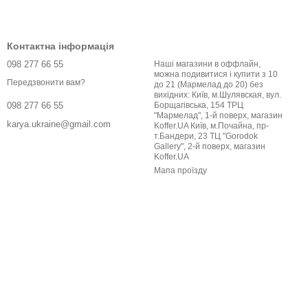
Контактна інформація
098 277 66 55
Наші магазини в оффлайн,
можна подивитися і купити з 10
Передзвонити вам?
до 21 (Мармелад до 20) без
вихідних: Київ, м.Шулявская, вул.
Борщагівська, 154 ТРЦ
098 277 66 55
"Мармелад", 1-й поверх, магазин
karya.ukraine@gmail.com
Koffer.UA Київ, м.Почайна, пр-
т.Бандери, 23 ТЦ "Gorodok
Gallery", 2-й поверх, магазин
Koffer.UA
Мапа проїзду