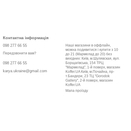
Контактна інформація
098 277 66 55
Наші магазини в оффлайн,
можна подивитися і купити з 10
Передзвонити вам?
до 21 (Мармелад до 20) без
вихідних: Київ, м.Шулявская, вул.
Борщагівська, 154 ТРЦ
098 277 66 55
"Мармелад", 1-й поверх, магазин
karya.ukraine@gmail.com
Koffer.UA Київ, м.Почайна, пр-
т.Бандери, 23 ТЦ "Gorodok
Gallery", 2-й поверх, магазин
Koffer.UA
Мапа проїзду