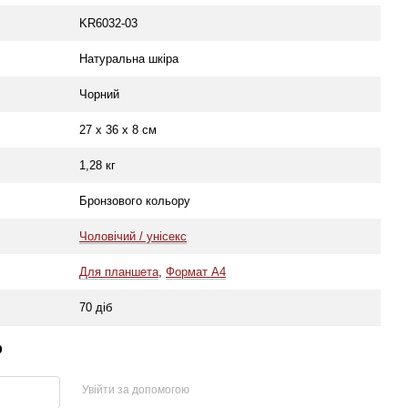
KR6032-03
Натуральна шкіра
Чорний
27 х 36 х 8 см
1,28 кг
Бронзового кольору
Чоловічий / унісекс
Для планшета
,
Формат A4
70 діб
р
Увійти за допомогою