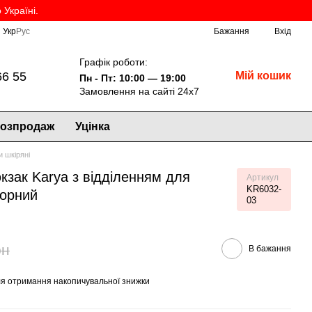
Україні.
Укр
Рус
Бажання
Вхід
Графік роботи:
66 55
Мій кошик
Пн - Пт: 10:00 — 19:00
Замовлення на сайті 24х7
озпродаж
Уцінка
 шкіряні
кзак Karya з відділенням для
Артикул
KR6032-
чорний
03
рн
В бажання
я отримання накопичувальної знижки