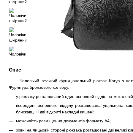
Опис
Чоловічий великий функціональний рюкзак Karya з натура
Фурнітура бронзового кольору.
у рюкзаку розташований один основний відділ на металевій
всередині основного відділу розташована ущільнена к
блискавці і і дві відкриті накладні кишені;
можливість розміщення документів формату А4;
зовні на лицьовій стороні рюкзака розташовані дві великі ки