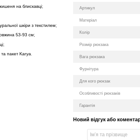
кишеня на блискавці;
Артикул
Матеріал
уральної шкіри з текстилем;
Колір
довжина 53-93 см;
ці;
Розмір рюкзака
та пакет Karya.
Вага рюкзака
Фурнітура
Для кого рюкзак
Особливості рюкзаків
Гарантія
Новий відгук або комента