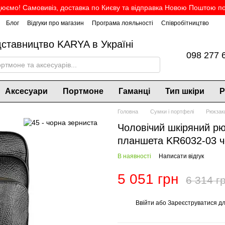
юємо! Самовивіз, доставка по Києву та відправка Новою Поштою по 
Блог
Відгуки про магазин
Програма лояльності
Співробітництво
дставництво KARYA в Україні
098 277 
Аксесуари
Портмоне
Гаманці
Тип шкіри
Р
Головна
Сумки і портфелі
Рюкзаки
Чоловічий шкіряний рю
планшета KR6032-03 
В наявності
Написати відгук
5 051 грн
6 314 г
Ввійти
або
Зареєструватися
дл
%