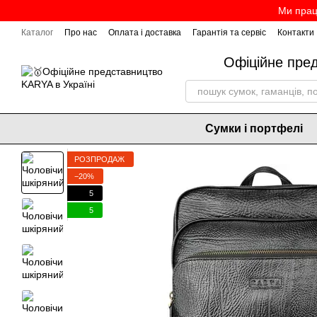
Перейти до основного контенту
Ми прац
Каталог
Про нас
Оплата і доставка
Гарантія та сервіс
Контакти
Офіційне пре
Сумки і портфелі
РОЗПРОДАЖ
−20%
5
5