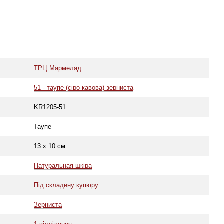
ТРЦ Мармелад
51 - таупе (сіро-кавова) зерниста
KR1205-51
Таупе
13 х 10 см
Натуральная шкіра
Під складену купюру
Зерниста