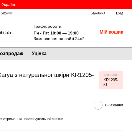
Україні.
Укр
Рус
Бажання
Вхід
Графік роботи:
66 55
Мій кошик
Пн - Пт: 10:00 — 19:00
Замовлення на сайті 24х7
озпродаж
Уцінка
Karya з натуральної шкіри KR1205-
Артикул
KR1205-
51
В бажання
я отримання накопичувальної знижки