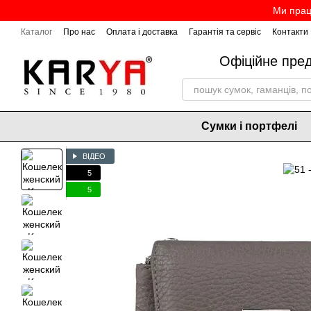
Перейти до основного контенту
Ми прац
Каталог
Про нас
Оплата і доставка
Гарантія та сервіс
Контакти
Офіційне пре
Сумки і портфелі
ВІДЕО
5
5