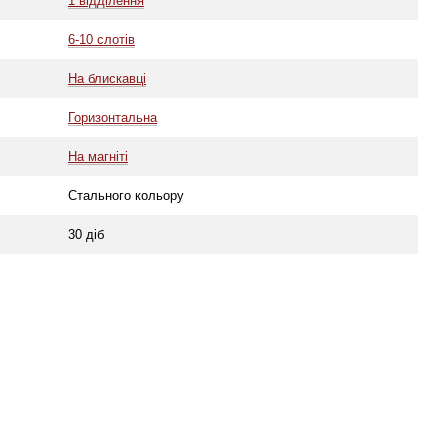
1 відділення
6-10 слотів
На блискавці
Горизонтальна
На магніті
Стального кольору
30 діб