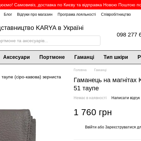
юємо! Самовивіз, доставка по Києву та відправка Новою Поштою по 
Блог
Відгуки про магазин
Програма лояльності
Співробітництво
дставництво KARYA в Україні
098 277 
Аксесуари
Портмоне
Гаманці
Тип шкіри
Р
Головна
Гаманці
Гаманець на магнітах 
51 таупе
Немає в наявності
Написати відгук
1 760 грн
Ввійти
або
Зареєструватися
дл
%