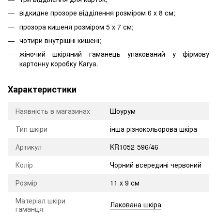
відкидне прозоре відділення розміром 6 х 8 см;
прозора кишеня розміром 5 х 7 см;
чотири внутрішні кишені;
жіночий шкіряний гаманець упакований у фірмову
картонну коробку Karya.
Характеристики
Наявність в магазинах
Шоурум
Тип шкіри
інша різнокольорова шкіра
Артикул
KR1052-596/46
Колір
Чорний всередині червоний
Розмір
11 х 9 см
Матеріал шкіри
Лакована шкіра
гаманця