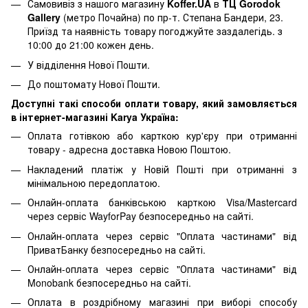
Самовивіз з нашого магазину
Koffer.UA
в
ТЦ Gorodok
Gallery
(метро Почайна) по пр-т. Степана Бандери, 23.
Приїзд та наявність товару погоджуйте заздалегідь. з
10:00 до 21:00 кожен день.
У відділення Нової Пошти.
До поштомату Нової Пошти.
Доступні такі способи оплати товару, який замовляється
в інтернет-магазині Karya Україна:
Оплата готівкою або карткою кур'єру при отриманні
товару - адресна доставка Новою Поштою.
Накладений платіж у Новій Пошті при отриманні з
мінімальною передоплатою.
Онлайн-оплата банківською карткою Visa/Mastercard
через сервіс WayforPay безпосередньо на сайті.
Онлайн-оплата через сервіс "Оплата частинами" від
ПриватБанку безпосередньо на сайті.
Онлайн-оплата через сервіс "Оплата частинами" від
Monobank безпосередньо на сайті.
Оплата в роздрібному магазині при виборі способу