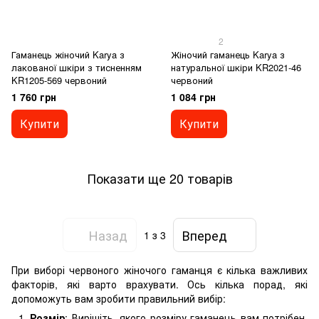
2
Гаманець жіночий Karya з
Жіночий гаманець Karya з
лакованої шкіри з тисненням
натуральної шкіри KR2021-46
KR1205-569 червоний
червоний
1 760 грн
1 084 грн
Купити
Купити
Показати ще 20 товарів
Назад
Вперед
1
з 3
При виборі червоного жіночого гаманця є кілька важливих
факторів, які варто врахувати. Ось кілька порад, які
допоможуть вам зробити правильний вибір:
Розмір
: Вирішіть, якого розміру гаманець вам потрібен.