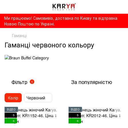
Ми працюємо! Самовивіз, доставка по Києву та відправка
Новою Поштою по Україні.
Гаманці
Гаманці червоного кольору
Фільтр
За популярністю
1
Колір
Червоний
ВІДЕО
ВІДЕО
5
5
5
5