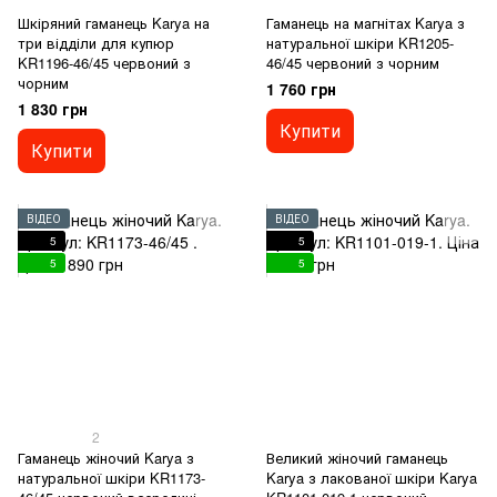
Шкіряний гаманець Karya на
Гаманець на магнітах Karya з
три відділи для купюр
натуральної шкіри KR1205-
KR1196-46/45 червоний з
46/45 червоний з чорним
чорним
1 760 грн
1 830 грн
Купити
Купити
ВІДЕО
ВІДЕО
5
5
5
5
2
Гаманець жіночий Karya з
Великий жіночий гаманець
натуральної шкіри KR1173-
Karya з лакованої шкіри Karya