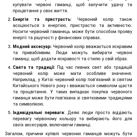
купувати червоні гаманці, щоб залучити удачу та
процвітання у своє життя.
Енергія та пристрасть
: Червоний колір також
асоціюється з енергією, пристрастю та активністю.
Носити червоний гаманець може бути способом прояву
енергії та рішучості у фінансових справах.
Модний аксесуар:
Червоний колір вважається яскравим
та привабливим. Люди можуть вибирати червоні
гаманці, щоб додати яскравості та стилю у свій образ.
Свята та традиції
: Під час певних свят або традицій
червоний колір може мати особливе значення.
Наприклад, у Китаї червоний колір пов'язаний зі святом
Китайського Нового року і вважається символом щастя
та процвітання. У таких випадках покупка червоного
гаманця може бути пов'язана зі святковими традиціями
та символікою.
Індивідуальні переваги
: Деякі люди просто віддають
перевагу червоному кольору та вибирають його для
своїх аксесуарів, включаючи гаманці.
Загалом, причини купівлі червоних гаманців можуть бути