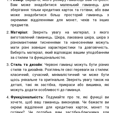
Вам може знадобитися
маленький гаманець
для
зберігання тільки кредитних карток та готівки, або вам
може знадобитися більш просторий гаманець з
окремими відділеннями для монет, чеків та інших
предметів.
Матеріал
: Зверніть увагу на матеріал, з якого
виготовлений гаманець. Шкіра, лакована шкіра, шкіра з
різноманітними тисненнями та нанесеннями можуть
мати різні зовнішні характеристики та довговічність.
Виберіть матеріал, який відповідає вашим уподобанням
за стилем та функціональністю.
Стиль та дизайн
: Червоні гаманці можуть бути різних
стилів та дизайнів. Розгляньте свої переваги за стилем:
класичний, сучасний, мінімалістичний чи може бути
щось унікальне та оригінальне. Зверніть увагу також на
деталі, такі як застібка, прикраси або вишивка, які
можуть додати особливості до гаманця.
Функціональність
: Подумайте про те, які функції ви
хочете, щоб ваш гаманець виконував. Чи бажаєте ви
окремі відділення для кредитних карток, монет та
готівки? Чи потрібна вам застібка-блискавка для