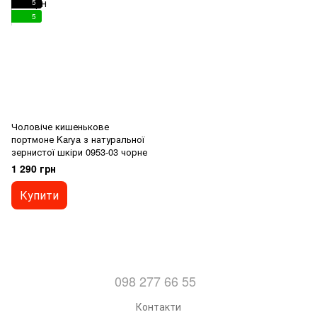
5
5
Чоловіче кишенькове
портмоне Karya з натуральної
зернистої шкіри 0953-03 чорне
1 290 грн
Купити
098 277 66 55
Контакти