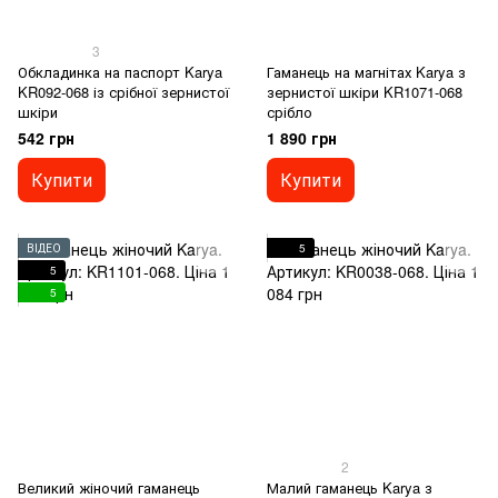
3
Обкладинка на паспорт Karya
Гаманець на магнітах Karya з
KR092-068 із срібної зернистої
зернистої шкіри KR1071-068
шкіри
срібло
542 грн
1 890 грн
Купити
Купити
ВІДЕО
5
5
5
2
Великий жіночий гаманець
Малий гаманець Karya з