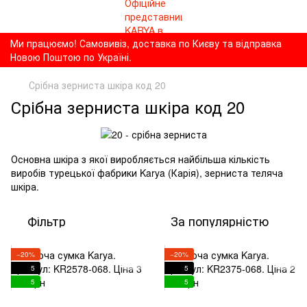
Ми працюємо! Самовивіз, доставка по Києву та відправка
Новою Поштою по Україні.
Срібна зерниста шкіра код 20
Срібна зерниста шкіра код 20
Основна шкіра з якої виробляється найбільша кількість
виробів турецької фабрики Karya (Карія), зерниста теляча
шкіра.
Фільтр
За популярністю
−20%
−20%
5
5
5
5