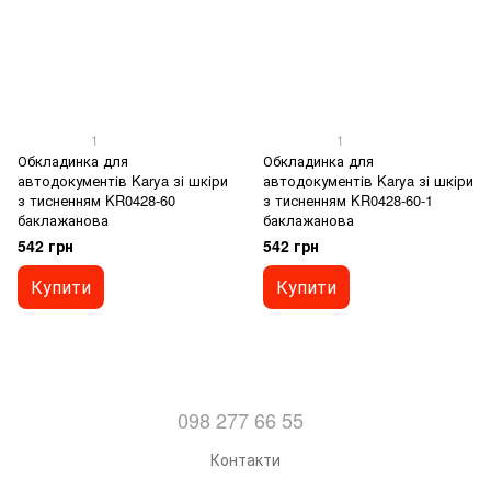
1
1
Обкладинка для
Обкладинка для
автодокументів Karya зі шкіри
автодокументів Karya зі шкіри
з тисненням KR0428-60
з тисненням KR0428-60-1
баклажанова
баклажанова
542 грн
542 грн
Купити
Купити
098 277 66 55
Контакти