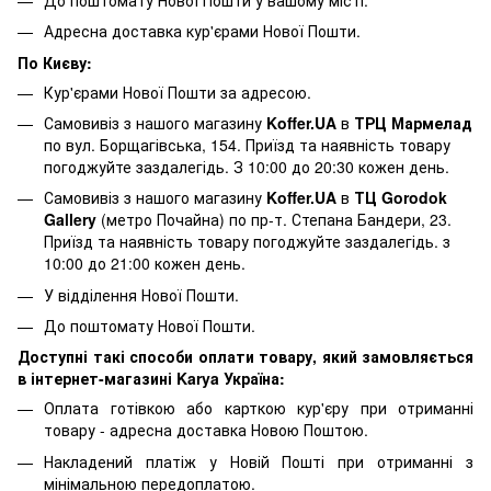
Адресна доставка кур'єрами Нової Пошти.
По Києву:
Кур'єрами Нової Пошти за адресою.
Самовивіз з нашого магазину
Koffer.UA
в
ТРЦ Мармелад
по вул. Борщагівська, 154. Приїзд та наявність товару
погоджуйте заздалегідь. З 10:00 до 20:30 кожен день.
Самовивіз з нашого магазину
Koffer.UA
в
ТЦ Gorodok
Gallery
(метро Почайна) по пр-т. Степана Бандери, 23.
Приїзд та наявність товару погоджуйте заздалегідь. з
10:00 до 21:00 кожен день.
У відділення Нової Пошти.
До поштомату Нової Пошти.
Доступні такі способи оплати товару, який замовляється
в інтернет-магазині Karya Україна:
Оплата готівкою або карткою кур'єру при отриманні
товару - адресна доставка Новою Поштою.
Накладений платіж у Новій Пошті при отриманні з
мінімальною передоплатою.