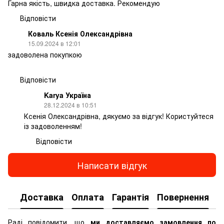
Гарна якість, швидка доставка. Рекомендую
Відповісти
Коваль Ксенія Олександрівна
15.09.2024 в 12:01
задоволена покупкою
Відповісти
Karya Україна
28.12.2024 в 10:51
Ксенія Олександрівна, дякуємо за відгук! Користуйтеся
із задоволенням!
Відповісти
Написати відгук
Доставка
Оплата
Гарантія
Повернення
К
Раді повідомити, що
ми доставляємо замовлення по