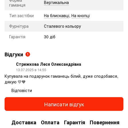
Форма
Вертикальна
гаманця
Тип застібки
На блискавці
,
На кнопці
Фурнітура
Сталевого кольору
Гарантія
30 діб
Відгуки
1
Стрижкова Леся Олександрівна
13.07.2025 в 14:55
Купувала на подарунок гаманець білий, дуже сподобався,
дякую 💛💙
Відповісти
Написати відгук
Доставка
Оплата
Гарантія
Повернення
К