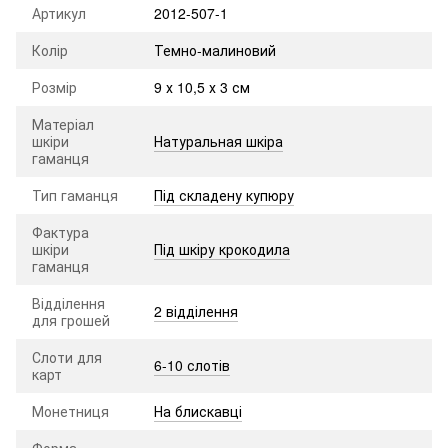
Артикул
2012-507-1
Колір
Темно-малиновий
Розмір
9 х 10,5 х 3 см
Матеріал
шкіри
Натуральная шкіра
гаманця
Тип гаманця
Під складену купюру
Фактура
шкіри
Під шкіру крокодила
гаманця
Відділення
2 відділення
для грошей
Слоти для
6-10 слотів
карт
Монетниця
На блискавці