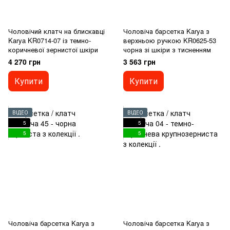
Чоловічий клатч на блискавці
Чоловіча барсетка Karya з
Karya KR0714-07 із темно-
верхньою ручкою KR0625-53
коричневої зернистої шкіри
чорна зі шкіри з тисненням
4 270 грн
3 563 грн
Купити
Купити
ВІДЕО
ВІДЕО
5
5
5
5
Чоловіча барсетка Karya з
Чоловіча барсетка Karya з