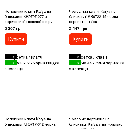
Чоловічий клатч Karya на
Чоловічий клатч Karya на
блискавці KR0707-077 з
блискавці KR0722-45 чорна
коричневої тисненої шкіри
зерниста шкіра
2 307 грн
2 447 грн
Купити
Купити
5
5
5
5
Чоловічий клатч Karya на
Чоловіче портмоне на
блискавці KR0717-612 чорна
блискавці Karya з натуральної