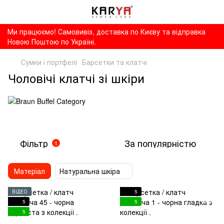
Ми працюємо! Самовивіз, доставка по Києву та відправка
Новою Поштою по Україні.
Сумки і портфелі
Барсетки та клатчі
Чоловічі клатчі зі шкіри
Фільтр
За популярністю
1
Матеріал
Натуральна шкіра
ВІДЕО
5
5
5
5