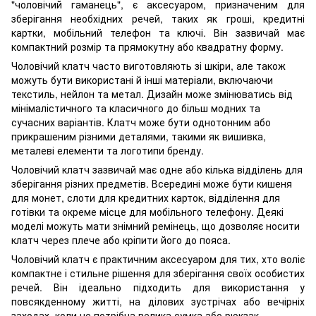
"чоловічий гаманець", є аксесуаром, призначеним для
зберігання необхідних речей, таких як гроші, кредитні
картки, мобільний телефон та ключі. Він зазвичай має
компактний розмір та прямокутну або квадратну форму.
Чоловічий клатч часто виготовляють зі шкіри, але також
можуть бути використані й інші матеріали, включаючи
текстиль, нейлон та метал. Дизайн може змінюватись від
мінімалістичного та класичного до більш модних та
сучасних варіантів. Клатч може бути однотонним або
прикрашеним різними деталями, такими як вишивка,
металеві елементи та логотипи бренду.
Чоловічий клатч зазвичай має одне або кілька відділень для
зберігання різних предметів. Всередині може бути кишеня
для монет, слоти для кредитних карток, відділення для
готівки та окреме місце для мобільного телефону. Деякі
моделі можуть мати знімний ремінець, що дозволяє носити
клатч через плече або кріпити його до пояса.
Чоловічий клатч є практичним аксесуаром для тих, хто воліє
компактне і стильне рішення для зберігання своїх особистих
речей. Він ідеально підходить для використання у
повсякденному житті, на ділових зустрічах або вечірніх
заходах, коли не потрібна велика сумка або рюкзак.