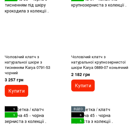
Чоловічий клатч з
Чоловічий клатч з
натуральної шкіри з
натуральної крупнозернистої
тисненням Karya 0791-53
шкіри Karya 0889-07 коньячний
чорний
2 182 грн
3 257 грн
Купити
Купити
5
ВІДЕО
5
6
5