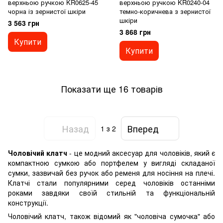
верхньою ручкою KR0625-45
верхньою ручкою KR0240-04
чорна із зернистої шкіри
темно-коричнева з зернистої
шкіри
3 563 грн
3 868 грн
Купити
Купити
Показати ще 16 товарів
Назад
Вперед
1
з 2
Чоловічий клатч
- це модний аксесуар для чоловіків, який є
компактною сумкою або портфелем у вигляді складаної
сумки, зазвичай без ручок або ременя для носіння на плечі.
Клатчі стали популярними серед чоловіків останніми
роками завдяки своїй стильній та функціональній
конструкції.
Чоловічий клатч, також відомий як "чоловіча сумочка" або