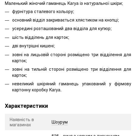
Маленький жіночий гаманець Karya із натуральної шкіри;
фурнітура сталевого кольору;
основний відділ закривається хлястиком на кнопці;
усередині розташований два відділа для купюр;
шість відділень для карток;
дві внутрішні кишені;
зовні на лицьовій стороні розміщено три відділення для
карток;
зовні на тильній стороні розміщено три відділення для
карток;
невеликий шкіряний гаманець упакований у фірмову
картонну коробку Karya.
Характеристики
Наявність в
Шоурум
магазинах
525 - синя з чорним з тисненням