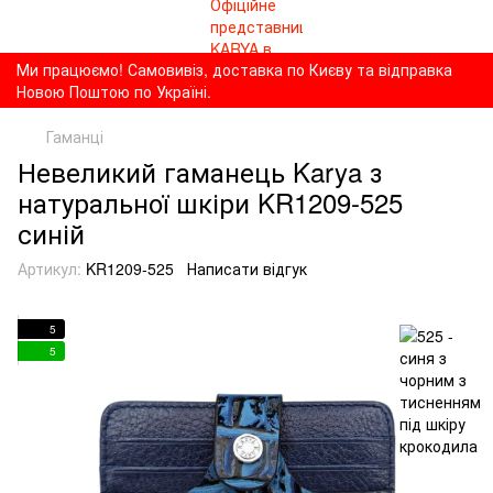
Ми працюємо! Самовивіз, доставка по Києву та відправка
Новою Поштою по Україні.
Гаманці
Невеликий гаманець Karya з
натуральної шкіри KR1209-525
синій
Артикул:
KR1209-525
Написати відгук
5
5