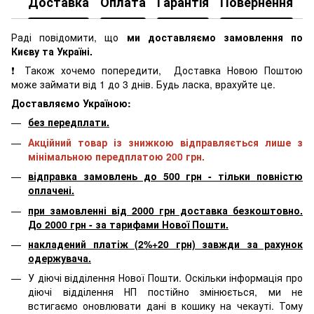
Доставка
Оплата
Гарантія
Повернення
К
Раді повідомити, що
ми доставляємо замовлення по
Києву та Україні.
❗ Також хочемо попередити, Доставка Новою Поштою
може займати від 1 до 3 днів. Будь ласка, врахуйте це.
Доставляємо Україною:
без передплати.
Акційний товар із знижкою відправляється лише з
мінімальною передплатою 200 грн.
відправка замовлень до 500 грн - тільки повністю
оплачені.
при замовленні від 2000 грн доставка безкоштовно.
До 2000 грн - за тарифами Нової Пошти.
накладений платіж (2%+20 грн) завжди за рахунок
одержувача.
У діючі відділення Нової Пошти. Оскільки інформація про
діючі відділення НП постійно змінюється, ми не
встигаємо оновлювати дані в кошику на чекауті. Тому