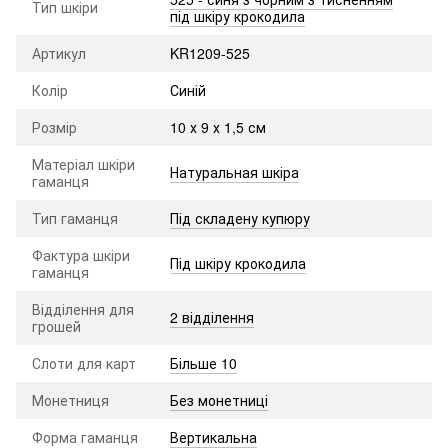
Тип шкіри
під шкіру крокодила
Артикул
KR1209-525
Колір
Синій
Розмір
10 х 9 х 1,5 см
Матеріал шкіри
Натуральная шкіра
гаманця
Тип гаманця
Під складену купюру
Фактура шкіри
Під шкіру крокодила
гаманця
Відділення для
2 відділення
грошей
Слоти для карт
Більше 10
Монетниця
Без монетниці
Форма гаманця
Вертикальна