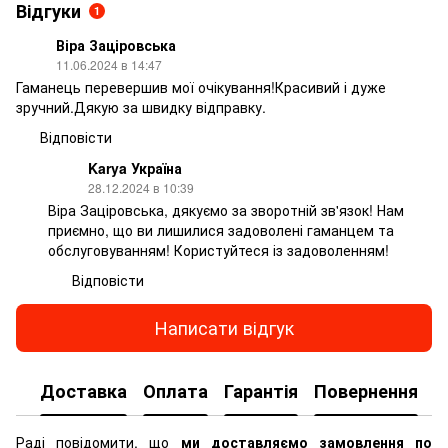
Відгуки
1
Віра Заціровська
11.06.2024 в 14:47
Гаманець перевершив мої очікування!Красивий і дуже
зручний.Дякую за швидку відправку.
Відповісти
Karya Україна
28.12.2024 в 10:39
Віра Заціровська, дякуємо за зворотній зв'язок! Нам
приємно, що ви лишилися задоволені гаманцем та
обслуговуванням! Користуйтеся із задоволенням!
Відповісти
Написати відгук
Доставка
Оплата
Гарантія
Повернення
К
Раді повідомити, що
ми доставляємо замовлення по