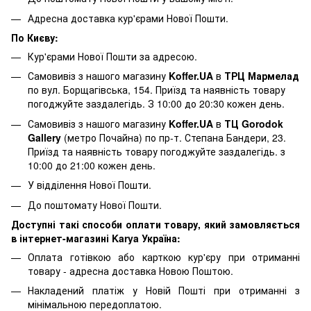
Адресна доставка кур'єрами Нової Пошти.
По Києву:
Кур'єрами Нової Пошти за адресою.
Самовивіз з нашого магазину
Koffer.UA
в
ТРЦ Мармелад
по вул. Борщагівська, 154. Приїзд та наявність товару
погоджуйте заздалегідь. З 10:00 до 20:30 кожен день.
Самовивіз з нашого магазину
Koffer.UA
в
ТЦ Gorodok
Gallery
(метро Почайна) по пр-т. Степана Бандери, 23.
Приїзд та наявність товару погоджуйте заздалегідь. з
10:00 до 21:00 кожен день.
У відділення Нової Пошти.
До поштомату Нової Пошти.
Доступні такі способи оплати товару, який замовляється
в інтернет-магазині Karya Україна:
Оплата готівкою або карткою кур'єру при отриманні
товару - адресна доставка Новою Поштою.
Накладений платіж у Новій Пошті при отриманні з
мінімальною передоплатою.