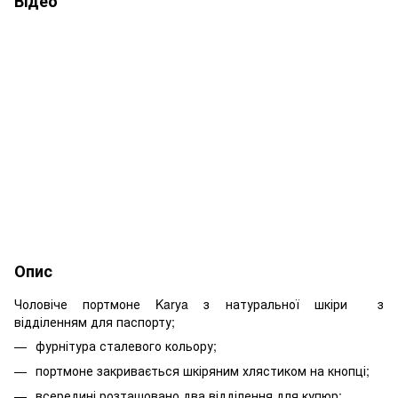
Відео
Опис
Чоловіче портмоне Karya з натуральної шкіри з
відділенням для паспорту;
фурнітура сталевого кольору;
портмоне закривається шкіряним хлястиком на кнопці;
всередині розташовано два відділення для купюр;