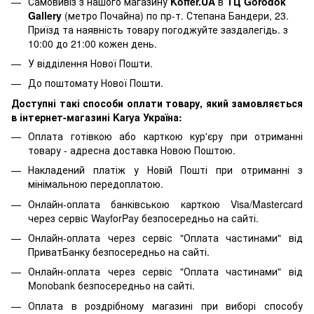
Самовивіз з нашого магазину
Koffer.UA
в
ТЦ Gorodok
Gallery
(метро Почайна) по пр-т. Степана Бандери, 23.
Приїзд та наявність товару погоджуйте заздалегідь. з
10:00 до 21:00 кожен день.
У відділення Нової Пошти.
До поштомату Нової Пошти.
Доступні такі способи оплати товару, який замовляється
в інтернет-магазині Karya Україна:
Оплата готівкою або карткою кур'єру при отриманні
товару - адресна доставка Новою Поштою.
Накладений платіж у Новій Пошті при отриманні з
мінімальною передоплатою.
Онлайн-оплата банківською карткою Visa/Mastercard
через сервіс WayforPay безпосередньо на сайті.
Онлайн-оплата через сервіс "Оплата частинами" від
ПриватБанку безпосередньо на сайті.
Онлайн-оплата через сервіс "Оплата частинами" від
Monobank безпосередньо на сайті.
Оплата в роздрібному магазині при виборі способу