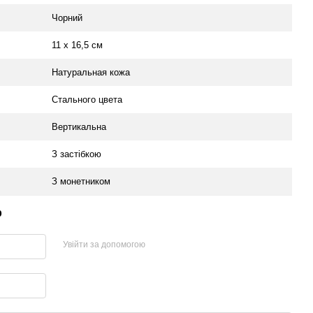
Чорний
11 х 16,5 см
Натуральная кожа
Стального цвета
Вертикальна
З застібкою
З монетником
р
Увійти за допомогою