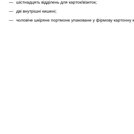
шістнадцять відділень для карток/візиток;
дві внутрішні кишені;
чоловіче шкіряне портмоне упаковане у фірмову картонну к