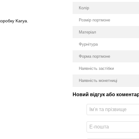
Колір
Розмір портмоне
оробку Karya.
Матеріал
Фурнітура
Форма портмоне
Наявність застібки
Наявність монетниці
Новий відгук або комента