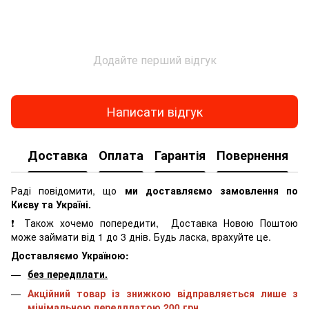
Додайте перший відгук
Написати відгук
Доставка
Оплата
Гарантія
Повернення
К
Раді повідомити, що
ми доставляємо замовлення по
Києву та Україні.
❗ Також хочемо попередити, Доставка Новою Поштою
може займати від 1 до 3 днів. Будь ласка, врахуйте це.
Доставляємо Україною:
без передплати.
Акційний товар із знижкою відправляється лише з
мінімальною передплатою 200 грн.