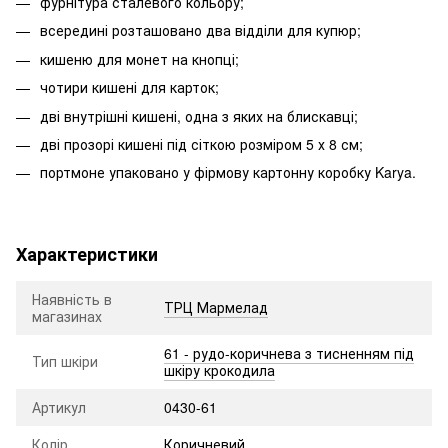
фурнітура сталевого кольору;
всередині розташовано два відділи для купюр;
кишеню для монет на кнопці;
чотири кишені для карток;
дві внутрішні кишені, одна з яких на блискавці;
дві прозорі кишені під сіткою розміром 5 х 8 см;
портмоне упаковано у фірмову картонну коробку Karya.
Характеристики
Наявність в
ТРЦ Мармелад
магазинах
61 - рудо-коричнева з тисненням під
Тип шкіри
шкіру крокодила
Артикул
0430-61
Колір
Коричневий