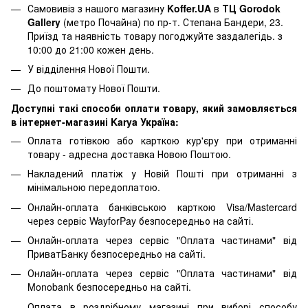
Самовивіз з нашого магазину
Koffer.UA
в
ТЦ Gorodok
Gallery
(метро Почайна) по пр-т. Степана Бандери, 23.
Приїзд та наявність товару погоджуйте заздалегідь. з
10:00 до 21:00 кожен день.
У відділення Нової Пошти.
До поштомату Нової Пошти.
Доступні такі способи оплати товару, який замовляється
в інтернет-магазині Karya Україна:
Оплата готівкою або карткою кур'єру при отриманні
товару - адресна доставка Новою Поштою.
Накладений платіж у Новій Пошті при отриманні з
мінімальною передоплатою.
Онлайн-оплата банківською карткою Visa/Mastercard
через сервіс WayforPay безпосередньо на сайті.
Онлайн-оплата через сервіс "Оплата частинами" від
ПриватБанку безпосередньо на сайті.
Онлайн-оплата через сервіс "Оплата частинами" від
Monobank безпосередньо на сайті.
Оплата в роздрібному магазині при виборі способу