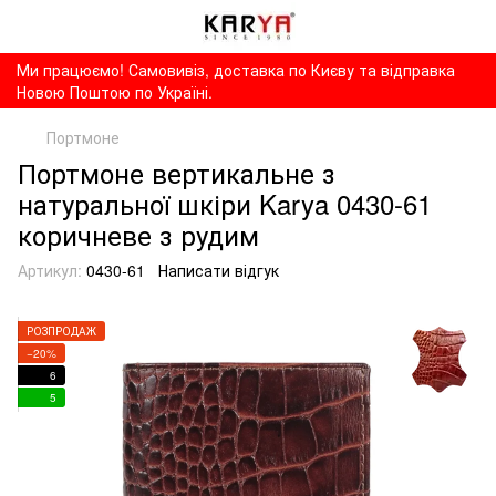
Ми працюємо! Самовивіз, доставка по Києву та відправка
Новою Поштою по Україні.
Портмоне
Портмоне вертикальне з
натуральної шкіри Karya 0430-61
коричневе з рудим
Артикул:
0430-61
Написати відгук
РОЗПРОДАЖ
−20%
6
5