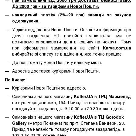
До 2000 грн - за тарифами Нової Пошти.
накладений платіж (2%+20 грн) завжди за рахунок
одержувача.
У діючі відділення Нової Пошти. Оскільки інформація про
діючі відділення НП постійно змінюється, ми не
встигаємо оновлювати дані в кошику на чекауті. Тому
при оформленні замовлення на сайті
Karya.com.ua
вибирайте зі списку те відділення, яке точно працює.
До поштомату Нової Пошти у вашому місті.
Адресна доставка кур'єрами Нової Пошти.
По Києву:
Кур'єрами Нової Пошти за адресою.
Самовивіз з нашого магазину
Koffer.UA
в
ТРЦ Мармелад
по вул. Борщагівська, 154. Приїзд та наявність товару
погоджуйте заздалегідь. З 10:00 до 20:30 кожен день.
Самовивіз з нашого магазину
Koffer.UA
в
ТЦ Gorodok
Gallery
(метро Почайна) по пр-т. Степана Бандери, 23.
Приїзд та наявність товару погоджуйте заздалегідь. з
10:00 до 21:00 кожен день.