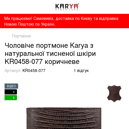
Ми працюємо! Самовивіз, доставка по Києву та відправка
Новою Поштою по Україні.
Портмоне
Чоловіче портмоне Karya з
натуральної тисненої шкіри
KR0458-077 коричневе
Артикул:
KR0458-077
1 відгук
ВІДЕО
5
5