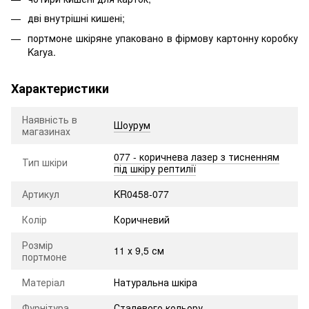
дві внутрішні кишені;
портмоне шкіряне упаковано в фірмову картонну коробку
Karya.
Характеристики
Наявність в
Шоурум
магазинах
077 - коричнева лазер з тисненням
Тип шкіри
під шкіру рептилії
Артикул
KR0458-077
Колір
Коричневий
Розмір
11 х 9,5 см
портмоне
Матеріал
Натуральна шкіра
Фурнітура
Сталевого кольору