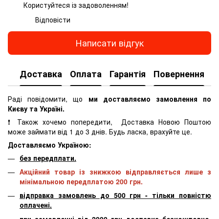
Користуйтеся із задоволенням!
Відповісти
Написати відгук
Доставка
Оплата
Гарантія
Повернення
К
Раді повідомити, що
ми доставляємо замовлення по
Києву та Україні.
❗ Також хочемо попередити, Доставка Новою Поштою
може займати від 1 до 3 днів. Будь ласка, врахуйте це.
Доставляємо Україною:
без передплати.
Акційний товар із знижкою відправляється лише з
мінімальною передплатою 200 грн.
відправка замовлень до 500 грн - тільки повністю
оплачені.
при замовленні від 2000 грн доставка безкоштовно.