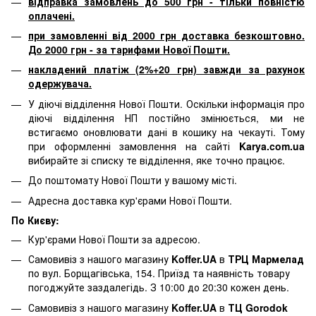
відправка замовлень до 500 грн - тільки повністю
оплачені.
при замовленні від 2000 грн доставка безкоштовно.
До 2000 грн - за тарифами Нової Пошти.
накладений платіж (2%+20 грн) завжди за рахунок
одержувача.
У діючі відділення Нової Пошти. Оскільки інформація про
діючі відділення НП постійно змінюється, ми не
встигаємо оновлювати дані в кошику на чекауті. Тому
при оформленні замовлення на сайті
Karya.com.ua
вибирайте зі списку те відділення, яке точно працює.
До поштомату Нової Пошти у вашому місті.
Адресна доставка кур'єрами Нової Пошти.
По Києву:
Кур'єрами Нової Пошти за адресою.
Самовивіз з нашого магазину
Koffer.UA
в
ТРЦ Мармелад
по вул. Борщагівська, 154. Приїзд та наявність товару
погоджуйте заздалегідь. З 10:00 до 20:30 кожен день.
Самовивіз з нашого магазину
Koffer.UA
в
ТЦ Gorodok