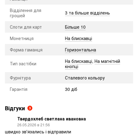
Відділення для
3 та більше відділень
грошей
Слоти для карт
Більше 10
Монетниця
На блискавці
Форма гаманця
Горизонтальна
На блискавці
,
На магнітній
Тип застібки
кнопці
Фурнітура
Сталевого кольору
Гарантія
30 діб
Відгуки
3
Твердохлеб светлана ивановна
26.05.2026 в 21:56
швидко звʼязались і відправили