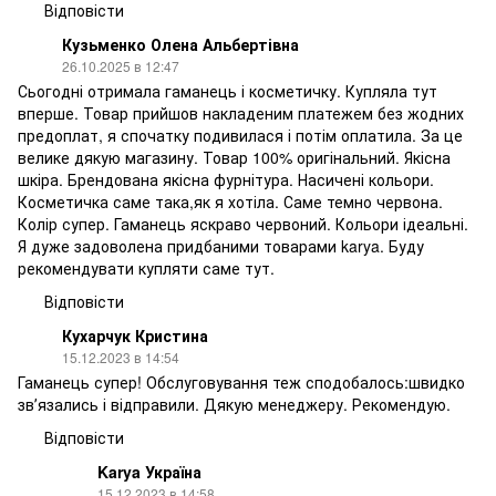
Відповісти
Кузьменко Олена Альбертівна
26.10.2025 в 12:47
Сьогодні отримала гаманець і косметичку. Купляла тут
вперше. Товар прийшов накладеним платежем без жодних
предоплат, я спочатку подивилася і потім оплатила. За це
велике дякую магазину. Товар 100% оригінальний. Якісна
шкіра. Брендована якісна фурнітура. Насичені кольори.
Косметичка саме така,як я хотіла. Саме темно червона.
Колір супер. Гаманець яскраво червоний. Кольори ідеальні.
Я дуже задоволена придбаними товарами karya. Буду
рекомендувати купляти саме тут.
Відповісти
Кухарчук Кристина
15.12.2023 в 14:54
Гаманець супер! Обслуговування теж сподобалось:швидко
звʼязались і відправили. Дякую менеджеру. Рекомендую.
Відповісти
Karya Україна
15.12.2023 в 14:58