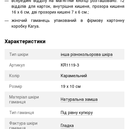
всередині відділу на магнітній кнопці розташовано: 12
відділів для карток, внутрішня кишеня, прозора кишеня
16 х 6 см, дві прозорих кишені 7 х 6 см.;
жіночий гаманець упакований в фірмову картонну
коробку Karya.
Характеристики
Тип шкіри
інша різнокольорова шкіра
Артикул
KR1119-3
Колір
Карамельний
Розмір
19 х 10 см
Матеріал шкіри
Натуральна замша
гаманця
Тип гаманця
Під рівну купюру
Фактура шкіри
Гладка
гаманця