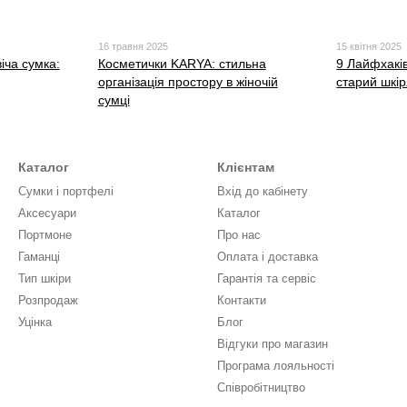
16 травня 2025
15 квітня 2025
іча сумка:
Косметички KARYA: стильна
9️ Лайфхакі
організація простору в жіночій
старий шкі
сумці
Каталог
Клієнтам
Сумки і портфелі
Вхід до кабінету
Аксесуари
Каталог
Портмоне
Про нас
Гаманці
Оплата і доставка
Тип шкіри
Гарантія та сервіс
Розпродаж
Контакти
Уцінка
Блог
Відгуки про магазин
Програма лояльності
Співробітництво