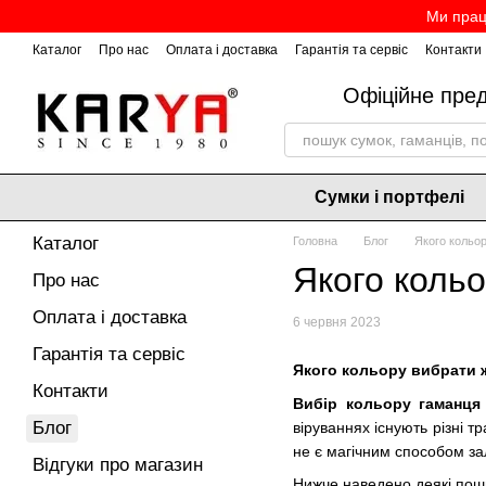
Перейти до основного контенту
Ми прац
Каталог
Про нас
Оплата і доставка
Гарантія та сервіс
Контакти
Офіційне пре
Сумки і портфелі
Каталог
Головна
Блог
Якого кольо
Якого коль
Про нас
Оплата і доставка
6 червня 2023
Гарантія та сервіс
Якого кольору вибрати 
Контакти
Вибір кольору гаманця
Блог
віруваннях існують різні т
не є магічним способом за
Відгуки про магазин
Нижче наведено деякі поши