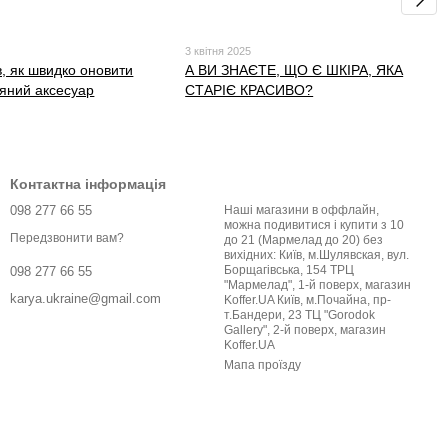
3 квітня 2025
в, як швидко оновити
А ВИ ЗНАЄТЕ, ЩО Є ШКІРА, ЯКА
ряний аксесуар
СТАРІЄ КРАСИВО?
Контактна інформація
098 277 66 55
Наші магазини в оффлайн,
можна подивитися і купити з 10
Передзвонити вам?
до 21 (Мармелад до 20) без
вихідних: Київ, м.Шулявская, вул.
Борщагівська, 154 ТРЦ
098 277 66 55
"Мармелад", 1-й поверх, магазин
karya.ukraine@gmail.com
Koffer.UA Київ, м.Почайна, пр-
т.Бандери, 23 ТЦ "Gorodok
Gallery", 2-й поверх, магазин
Koffer.UA
Мапа проїзду