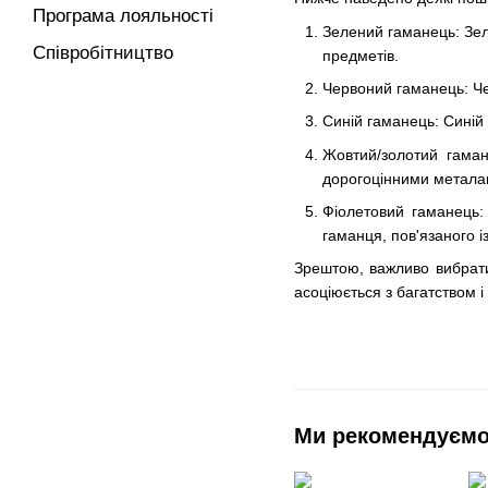
Програма лояльності
Зелений гаманець: Зел
Співробітництво
предметів.
Червоний гаманець: Чер
Синій гаманець: Синій 
Жовтий/золотий гаман
дорогоцінними металам
Фіолетовий гаманець:
гаманця, пов'язаного і
Зрештою, важливо вибрати 
асоціюється з багатством 
Ми рекомендуєм