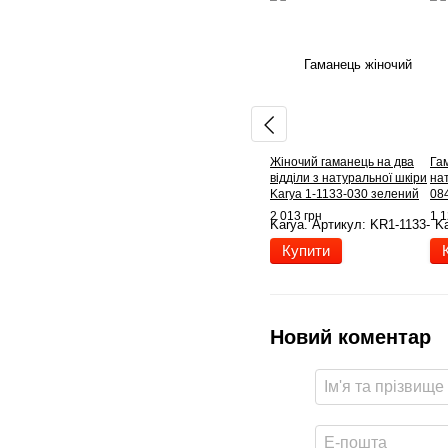
Жіночий гаманець на два
Гам
відділи з натуральної шкіри
на
Karya 1-1133-030 зелений
08
2 013 грн
1 1
Купити
Новий коментар