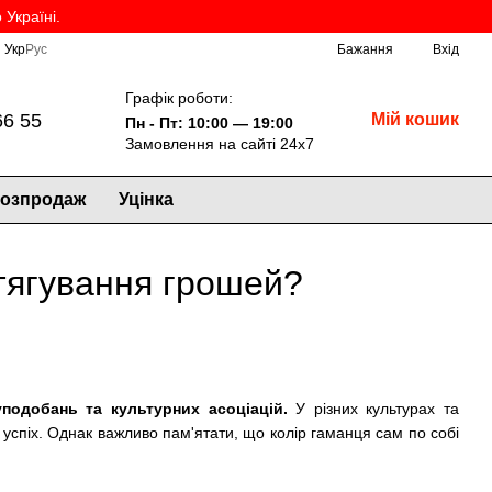
Україні.
Укр
Рус
Бажання
Вхід
Графік роботи:
66 55
Мій кошик
Пн - Пт: 10:00 — 19:00
Замовлення на сайті 24х7
озпродаж
Уцінка
тягування грошей?
подобань та культурних асоціацій.
У різних культурах та
ий успіх. Однак важливо пам'ятати, що колір гаманця сам по собі