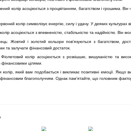
ений колір асоціюється з процвітанням, багатством і грошима. Він
воний колір символізує енергію, силу і удачу. У деяких культурах в
колір асоціюється з впевненістю, стабільністю та надійністю. Він 
ець: Жовтий і золотий кольори пов'язуються з багатством, дост
и та залучати фінансовий достаток.
 Фіолетовий колір асоціюється з розкішшю, вишуканістю та вис
з фінансовими цілями.
колір, який вам подобається і викликає позитивні емоції. Якщо ви
і фінансовим благополуччям. Однак пам'ятайте, що головним факто
о