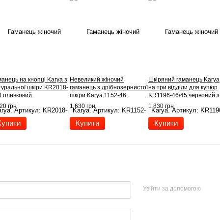
анець на кнопці Karya з
Невеликий жіночий
Шкіряний гаманець Karya
туральної шкіри KR2018-
гаманець з дрібнозернистої
на три відділи для купюр
4 оливковий
шкіри Karya 1152-46
KR1196-46/45 червоний з
червоний
чорним
20 грн
1 630 грн
1 830 грн
Купити
Купити
Купити
Увійти за допомогою