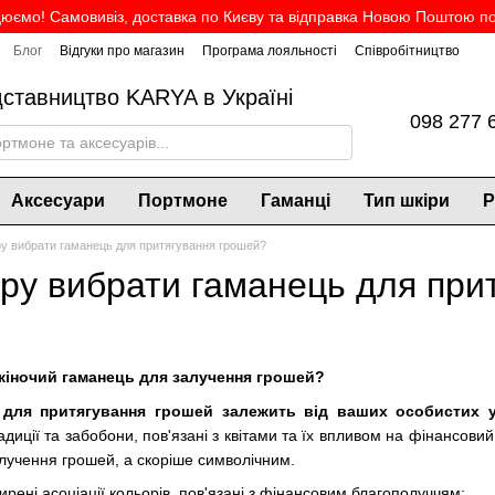
юємо! Самовивіз, доставка по Києву та відправка Новою Поштою по 
Блог
Відгуки про магазин
Програма лояльності
Співробітництво
дставництво KARYA в Україні
098 277 
Аксесуари
Портмоне
Гаманці
Тип шкіри
Р
ру вибрати гаманець для притягування грошей?
ору вибрати гаманець для при
жіночий гаманець для залучення грошей?
 для притягування грошей залежить від ваших особистих у
радиції та забобони, пов'язані з квітами та їх впливом на фінансов
лучення грошей, а скоріше символічним.
рені асоціації кольорів, пов'язані з фінансовим благополуччям: