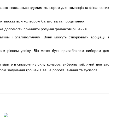
 часто вважається вдалим кольором для гаманців та фінансових
ін вважається кольором багатства та процвітання.
може допомогти прийняти розумні фінансові рішення.
атком і благополуччям. Вони можуть створювати асоціації з
оким рівнем успіху. Він може бути привабливим вибором для
 вірите в символічну силу кольору, виберіть той, який для вас
ром залучення грошей є ваша робота, вміння та зусилля.