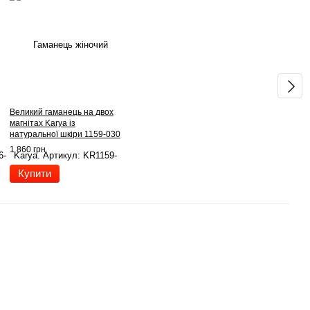
Великий гаманець на двох
магнітах Karya із
натуральної шкіри 1159-030
темно-зелений
1 860 грн
Купити