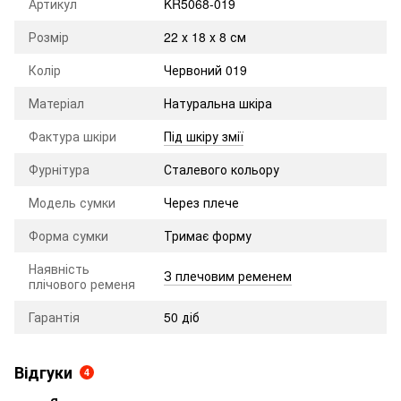
Артикул
KR5068-019
Розмір
22 х 18 х 8 см
Колір
Червоний 019
Матеріал
Натуральна шкіра
Фактура шкіри
Під шкіру змії
Фурнітура
Сталевого кольору
Модель сумки
Через плече
Форма сумки
Тримає форму
Наявність
З плечовим ременем
плічового ременя
Гарантія
50 діб
Відгуки
4