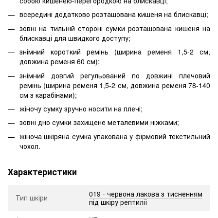
собою кишенею-перегородкою на блискавці;
всередині додатково розташована кишеня на блискавці;
зовні на тильній стороні сумки розташована кишеня на
блискавці для швидкого доступу;
знімний короткий ремінь (ширина ременя 1,5-2 см,
довжина ременя 60 см);
знімний довгий регульований по довжині плечовий
ремінь (ширина ременя 1,5-2 см, довжина ременя 78-140
см з карабінами);
жіночу сумку зручно носити на плечі;
зовні дно сумки захищене металевими ніжками;
жіноча шкіряна сумка упакована у фірмовий текстильний
чохол.
Характеристики
019 - червона лакова з тисненням
Тип шкіри
під шкіру рептилії