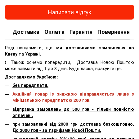
Написати відгук
Доставка
Оплата
Гарантія
Повернення
К
Раді повідомити, що
ми доставляємо замовлення по
Києву та Україні.
❗ Також хочемо попередити, Доставка Новою Поштою
може займати від 1 до 3 днів. Будь ласка, врахуйте це.
Доставляємо Україною:
без передплати.
Акційний товар із знижкою відправляється лише з
мінімальною передплатою 200 грн.
відправка замовлень до 500 грн - тільки повністю
оплачені.
при замовленні від 2000 грн доставка безкоштовно.
До 2000 грн - за тарифами Нової Пошти.
накладений платіж (2%+20 грн) завжди за рахунок