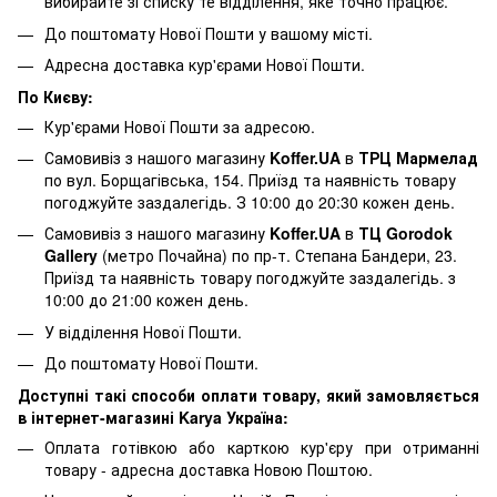
вибирайте зі списку те відділення, яке точно працює.
До поштомату Нової Пошти у вашому місті.
Адресна доставка кур'єрами Нової Пошти.
По Києву:
Кур'єрами Нової Пошти за адресою.
Самовивіз з нашого магазину
Koffer.UA
в
ТРЦ Мармелад
по вул. Борщагівська, 154. Приїзд та наявність товару
погоджуйте заздалегідь. З 10:00 до 20:30 кожен день.
Самовивіз з нашого магазину
Koffer.UA
в
ТЦ Gorodok
Gallery
(метро Почайна) по пр-т. Степана Бандери, 23.
Приїзд та наявність товару погоджуйте заздалегідь. з
10:00 до 21:00 кожен день.
У відділення Нової Пошти.
До поштомату Нової Пошти.
Доступні такі способи оплати товару, який замовляється
в інтернет-магазині Karya Україна:
Оплата готівкою або карткою кур'єру при отриманні
товару - адресна доставка Новою Поштою.