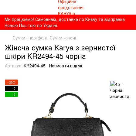
Ми працюємо! Самовивіз, доставка по Києву та відправка
Новою Поштою по Україні.
Сумки і портфелі
Сумки жіночі
Жіноча сумка Karya з зернистої
шкіри KR2494-45 чорна
Артикул:
KR2494-45
Написати відгук
−20%
5
5