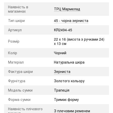
Наявність в
ТРЦ Мармелад
магазинах
Тип шкіри
45 - чорна зерниста
Артикул
KR2494-45
22 х 16 (висота з ручками 24)
Розмір
х 13 см
Колір
Чорний
Матеріал
Натуральна шкіра
Фактура шкіри
Зерниста
Фурнітура
Золотого кольору
Модель сумки
Трапеція
Форма сумки
Тримає форму
Наявність плічового
З плечовим ременем
ременя