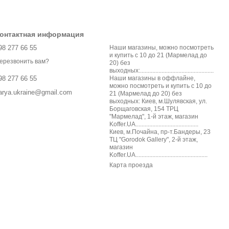
онтактная информация
98 277 66 55
Наши магазины, можно посмотреть
и купить с 10 до 21 (Мармелад до
ерезвонить вам?
20) без
выходных:................................................
Наши магазины в оффлайне,
98 277 66 55
можно посмотреть и купить с 10 до
arya.ukraine@gmail.com
21 (Мармелад до 20) без
выходных: Киев, м.Шулявская, ул.
Борщаговская, 154 ТРЦ
"Мармелад", 1-й этаж, магазин
Koffer.UA.........................................
Киев, м.Почайна, пр-т.Бандеры, 23
ТЦ "Gorodok Gallery", 2-й этаж,
магазин
Koffer.UA...............................................
Карта проезда