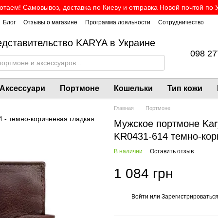
таем! Самовывоз, доставка по Киеву и отправка Новой почтой по 
Блог
Отзывы о магазине
Программа лояльности
Сотрудничество
дставительство KARYA в Украине
098 27
Аксессуари
Портмоне
Кошельки
Тип кожи
Главная
Портмоне
Мужское портмоне Kar
KR0431-614 темно-кор
В наличии
Оставить отзыв
1 084 грн
Войти
или
Зарегистрироватьс
%