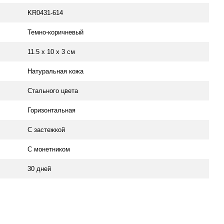
KR0431-614
Темно-коричневый
11.5 х 10 х 3 см
Натуральная кожа
Стального цвета
Горизонтальная
С застежкой
С монетником
30 дней