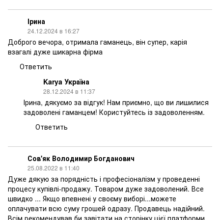
Ірина
24.12.2024 в 16:27
Доброго вечора, отримала гаманець, він супер, карія
взагалі дуже шикарна фірма
Ответить
Karya Україна
28.12.2024 в 11:37
Ірина, дякуємо за відгук! Нам приємно, що ви лишилися
задоволені гаманцем! Користуйтесь із задоволенням.
Ответить
Сов'як Володимир Богданович
25.08.2022 в 11:40
Дуже дякую за порядність і професіоналізм у проведенні
процесу купівлі-продажу. Товаром дуже задоволений. Все
швидко ... Якщо впевнені у своєму виборі...можете
оплачувати всю суму грошей одразу. Продавець надійний.
Всім рекомендував би завітати на сторінку цієї платформи.