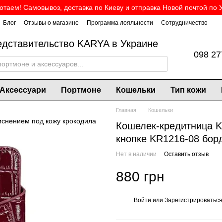
таем! Самовывоз, доставка по Киеву и отправка Новой почтой по 
Блог
Отзывы о магазине
Программа лояльности
Сотрудничество
дставительство KARYA в Украине
098 27
Аксессуари
Портмоне
Кошельки
Тип кожи
Главная
Кошельки
Кошелек-кредитница K
кнопке KR1216-08 бор
Нет в наличии
Оставить отзыв
880 грн
Войти
или
Зарегистрироватьс
%