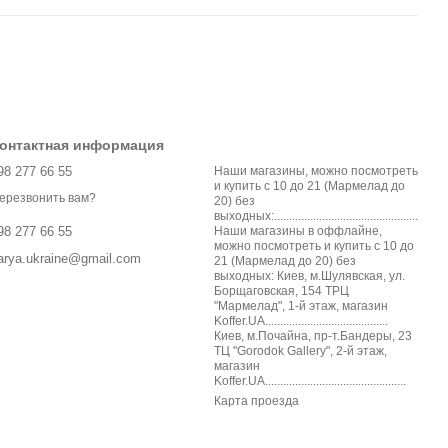
онтактная информация
98 277 66 55
Наши магазины, можно посмотреть
и купить с 10 до 21 (Мармелад до
ерезвонить вам?
20) без
выходных:................................................
Наши магазины в оффлайне,
98 277 66 55
можно посмотреть и купить с 10 до
arya.ukraine@gmail.com
21 (Мармелад до 20) без
выходных: Киев, м.Шулявская, ул.
Борщаговская, 154 ТРЦ
"Мармелад", 1-й этаж, магазин
Koffer.UA.........................................
Киев, м.Почайна, пр-т.Бандеры, 23
ТЦ "Gorodok Gallery", 2-й этаж,
магазин
Koffer.UA...............................................
Карта проезда