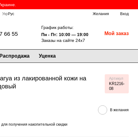
Украине.
Укр
Рус
Желания
Вход
График работы:
7 66 55
Мой заказ
Пн - Пт: 10:00 — 19:00
Заказы на сайте 24х7
Распродажа
Уценка
arya из лакированной кожи на
Артикул
KR1216-
довый
08
В желания
я
для получения накопительной скидки