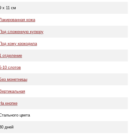
9 х 11 см
Лакированная кожа
Под сложенную купюру
Под кожу крокодила
1 отделение
6-10 слотов
Без монетницы
Вертикальная
На кнопке
Стального цвета
30 дней