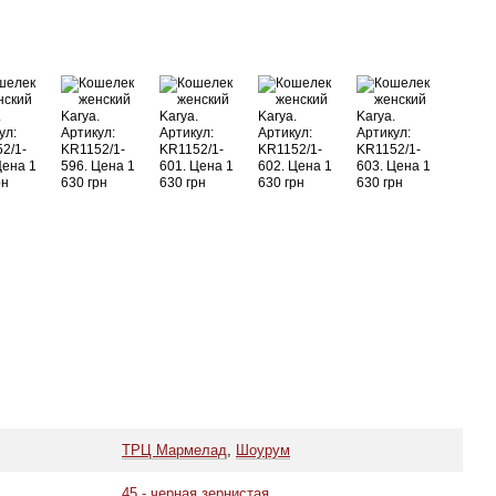
ТРЦ Мармелад
,
Шоурум
45 - черная зернистая