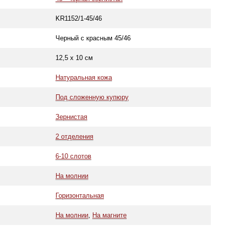
KR1152/1-45/46
Черный с красным 45/46
12,5 х 10 см
Натуральная кожа
Под сложенную купюру
Зернистая
2 отделения
6-10 слотов
На молнии
Горизонтальная
На молнии
,
На магните