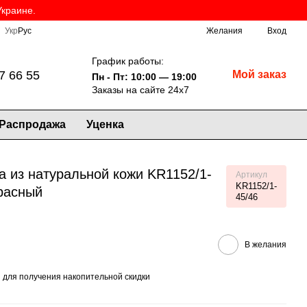
Украине.
Укр
Рус
Желания
Вход
График работы:
7 66 55
Мой заказ
Пн - Пт: 10:00 — 19:00
Заказы на сайте 24х7
Распродажа
Уценка
a из натуральной кожи KR1152/1-
Артикул
KR1152/1-
красный
45/46
В желания
я
для получения накопительной скидки