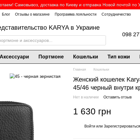
таем! Самовывоз, доставка по Киеву и отправка Новой почтой по 
Блог
Отзывы о магазине
Программа лояльности
Сотрудничество
дставительство KARYA в Украине
098 27
Аксессуари
Портмоне
Кошельки
Тип кожи
Главная
Кошельки
Женский кошелек Kary
45/46 черный внутри 
Нет в наличии
Оставить отзыв
1 630 грн
Войти
или
Зарегистрироватьс
%