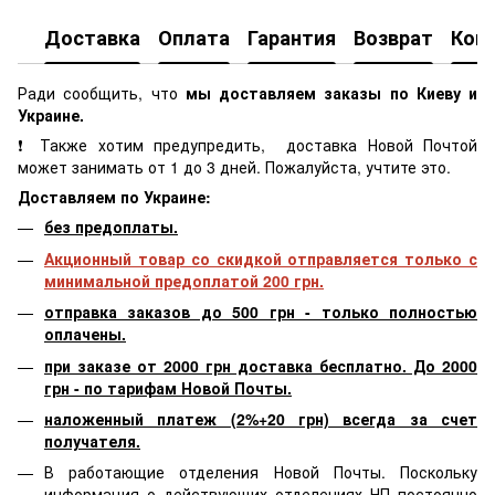
Доставка
Оплата
Гарантия
Возврат
Кон
Ради сообщить, что
мы доставляем заказы по Киеву и
Украине.
❗ Также хотим предупредить, доставка Новой Почтой
может занимать от 1 до 3 дней. Пожалуйста, учтите это.
Доставляем по Украине:
без предоплаты.
Акционный товар со скидкой отправляется только с
минимальной предоплатой 200 грн.
отправка заказов до 500 грн - только полностью
оплачены.
при заказе от 2000 грн доставка бесплатно. До 2000
грн - по тарифам Новой Почты.
наложенный платеж (2%+20 грн) всегда за счет
получателя.
В работающие отделения Новой Почты. Поскольку
информация о действующих отделениях НП постоянно