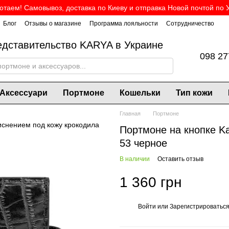
таем! Самовывоз, доставка по Киеву и отправка Новой почтой по 
Блог
Отзывы о магазине
Программа лояльности
Сотрудничество
дставительство KARYA в Украине
098 27
Аксессуари
Портмоне
Кошельки
Тип кожи
Главная
Портмоне
Портмоне на кнопке K
53 черное
В наличии
Оставить отзыв
1 360 грн
Войти
или
Зарегистрироватьс
%