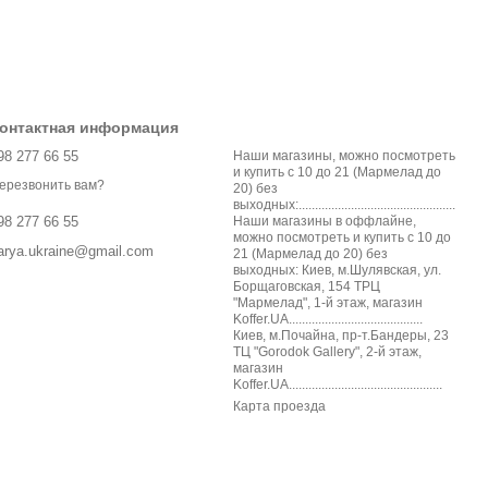
онтактная информация
98 277 66 55
Наши магазины, можно посмотреть
и купить с 10 до 21 (Мармелад до
ерезвонить вам?
20) без
выходных:................................................
Наши магазины в оффлайне,
98 277 66 55
можно посмотреть и купить с 10 до
arya.ukraine@gmail.com
21 (Мармелад до 20) без
выходных: Киев, м.Шулявская, ул.
Борщаговская, 154 ТРЦ
"Мармелад", 1-й этаж, магазин
Koffer.UA.........................................
Киев, м.Почайна, пр-т.Бандеры, 23
ТЦ "Gorodok Gallery", 2-й этаж,
магазин
Koffer.UA...............................................
Карта проезда