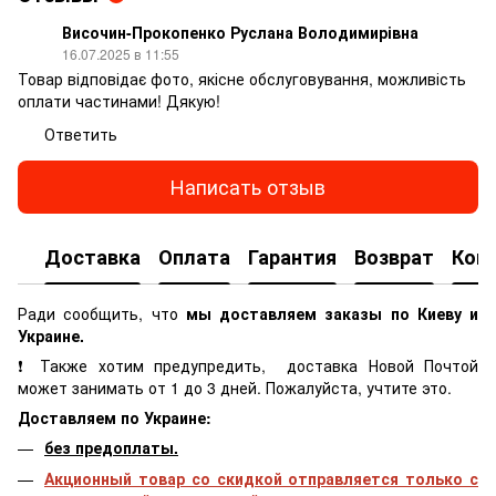
Височин-Прокопенко Руслана Володимирівна
16.07.2025 в 11:55
Товар відповідає фото, якісне обслуговування, можливість
оплати частинами! Дякую!
Ответить
Написать отзыв
Доставка
Оплата
Гарантия
Возврат
Кон
Ради сообщить, что
мы доставляем заказы по Киеву и
Украине.
❗ Также хотим предупредить, доставка Новой Почтой
может занимать от 1 до 3 дней. Пожалуйста, учтите это.
Доставляем по Украине:
без предоплаты.
Акционный товар со скидкой отправляется только с